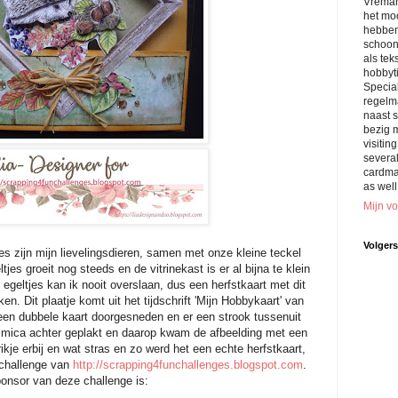
Vreman
het mo
hebben
schoonz
als tek
hobbyt
Specia
regelm
naast s
bezig m
visitin
several
cardma
as well
Mijn vo
Volgers
tjes zijn mijn lievelingsdieren, samen met onze kleine teckel
jes groeit nog steeds en de vitrinekast is er al bijna te klein
egeltjes kan ik nooit overslaan, dus een herfstkaart met dit
en. Dit plaatje komt uit het tijdschrift 'Mijn Hobbykaart' van
 een dubbele kaart doorgesneden en er een strook tussenuit
er mica achter geplakt en daarop kwam de afbeelding met een
trikje erbij en wat stras en zo werd het een echte herfstkaart,
 challenge van
http://scrapping4funchallenges.blogspot.com
.
onsor van deze challenge is: