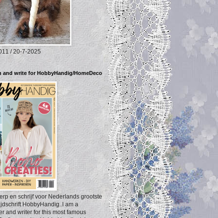
011 / 20-7-2025
gn and write for HobbyHandig/HomeDeco
erp en schrijf voor Nederlands grootste
jdschrift HobbyHandig..l am a
r and writer for this most famous