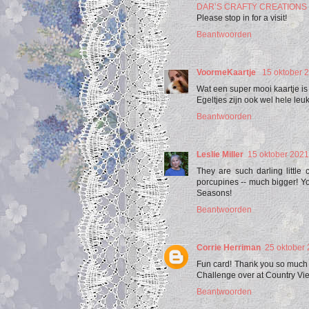
DAR’S CRAFTY CREATIONS
Please stop in for a visit!
Beantwoorden
VoormeKaartje
15 oktober 
Wat een super mooi kaartje is
Egeltjes zijn ook wel hele leu
Beantwoorden
Leslie Miller
15 oktober 202
They are such darling little
porcupines -- much bigger! You
Seasons!
Beantwoorden
Corrie Herriman
25 oktober
Fun card! Thank you so much 
Challenge over at Country Vi
Beantwoorden