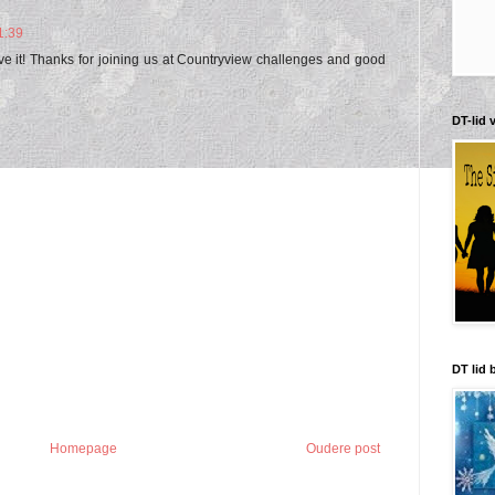
1:39
 it! Thanks for joining us at Countryview challenges and good
DT-lid 
DT lid 
Homepage
Oudere post