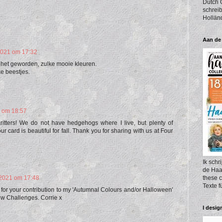
Dutch 
schreib
Hollän
Aan de
2021 om 17:32
 het geworden, zulke mooie kleuren.
ke beestjes.
1 om 18:57
 critters! We do not have hedgehogs where I live, but plenty of
r card is beautiful for fall. Thank you for sharing with us at Four
Ik schr
de Haak
these c
 2021 om 17:48
Texte 
for your contribution to my 'Autumnal Colours and/or Halloween'
ew Challenges. Corrie x
I desig