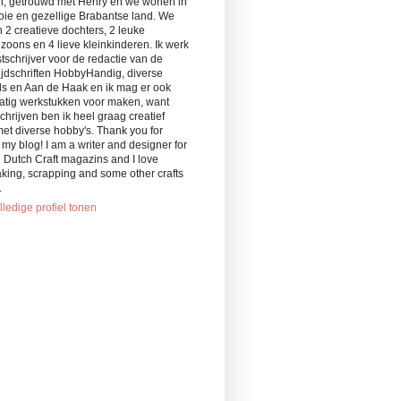
, getrouwd met Henry en we wonen in
oie en gezellige Brabantse land. We
 2 creatieve dochters, 2 leuke
oons en 4 lieve kleinkinderen. Ik werk
stschrijver voor de redactie van de
ijdschriften HobbyHandig, diverse
ls en Aan de Haak en ik mag er ook
atig werkstukken voor maken, want
chrijven ben ik heel graag creatief
et diverse hobby's. Thank you for
g my blog! I am a writer and designer for
 Dutch Craft magazins and I love
king, scrapping and some other crafts
.
lledige profiel tonen