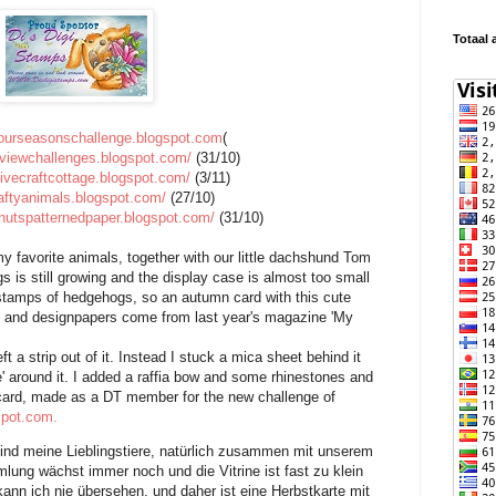
Totaal 
efourseasonschallenge.blogspot.com
(
yviewchallenges.blogspot.com/
(31/10)
tivecraftcottage.blogspot.com/
(3/11)
raftyanimals.blogspot.com/
(27/10)
lnutspatternedpaper.blogspot.com/
(31/10)
favorite animals, together with our little dachshund Tom
s is still growing and the display case is almost too small
d stamps of hedgehogs, so an autumn card with this cute
re and designpapers come from last year's magazine 'My
eft a strip out of it. Instead I stuck a mica sheet behind it
' around it. I added a raffia bow and some rhinestones and
 card, made as a DT member for the new challenge of
spot.com.
 sind meine Lieblingstiere, natürlich zusammen mit unserem
ung wächst immer noch und die Vitrine ist fast zu klein
kann ich nie übersehen, und daher ist eine Herbstkarte mit