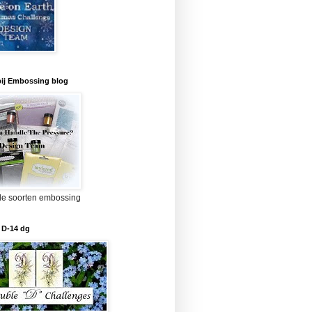
bij Embossing blog
lle soorten embossing
 D-14 dg