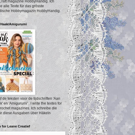
Craft magazine HobbyHandig. Ich
e alle Texte für das grösste
dische Hobbymagazin HobbyHandig.
 Haak/Amigurumi
ijf de teksten voor de tijdschriften 'Aan
' en 'Amigurumi' . I write the textes for
rochet magazines. Ich schreibe die
für diese Ausgaben über Häkeln
n for Leane Creatief