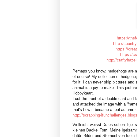
https://th
http://countr
https://crea
https://c
http://craftyhaze
Perhaps you know: hedgehogs are my 
of course! My collection of hedgehog
for it. I can never skip pictures an
animal is a joy to make. This pictu
Hobbykaart'.
I cut the front of a double card and l
and attached the image with a 'frame
that's how it became a real autumn
http://scrapping4funchallenges.blog
Vielleicht weisst Du es schon: Igel
kleinen Dackel Tom! Meine Igelsamml
dafür. Bilder und Stempel von Igeln 