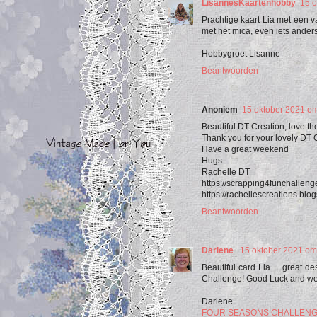
LisannesKaartenhobby
15 o
Prachtige kaart Lia met een v
met het mica, even iets ander
Hobbygroet Lisanne
Beantwoorden
Anoniem
15 oktober 2021 o
Beautiful DT Creation, love t
Thank you for your lovely DT
Have a great weekend
Hugs
Rachelle DT
https://scrapping4funchallen
https://rachellescreations.blo
Beantwoorden
Darlene
15 oktober 2021 om
Beautiful card Lia ... great 
Challenge! Good Luck and we
Darlene
FOUR SEASONS CHALLEN