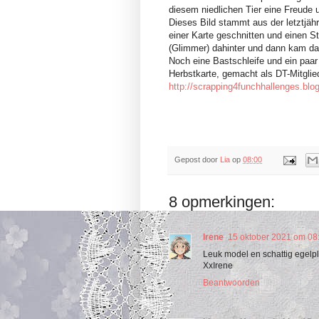
diesem niedlichen Tier eine Freude
Dieses Bild stammt aus der letztjähr
einer Karte geschnitten und einen S
(Glimmer) dahinter und dann kam da
Noch eine Bastschleife und ein paar
Herbstkarte, gemacht als DT-Mitglie
http://scrapping4funchhallenges.blo
Gepost door
Lia
op
08:00
8 opmerkingen:
Irene
15 oktober 2021 om 08
Leuk model en schattig egelpl
XxIrene
Beantwoorden