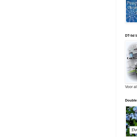
DT-lid 
Voor a
Double