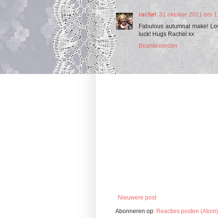
rachel
31 oktober 2021 om 1
Fabulous autumnal make! Love
luck! Hugs Rachel xx
Beantwoorden
Nieuwere post
Abonneren op:
Reacties posten (Atom)