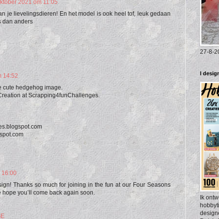
ktober 2021 om 11:05
an je lievelingsdieren! En het model is ook heel tof, leuk gedaan
s dan anders
27-8-2
I desi
m 14:52
he cute hedgehog image.
 Creation at Scrapping4funChallenges.
ges.blogspot.com
gspot.com
 16:00
design! Thanks so much for joining in the fun at our Four Seasons
 hope you’ll come back again soon.
Ik ontw
hobbyti
designe
GE